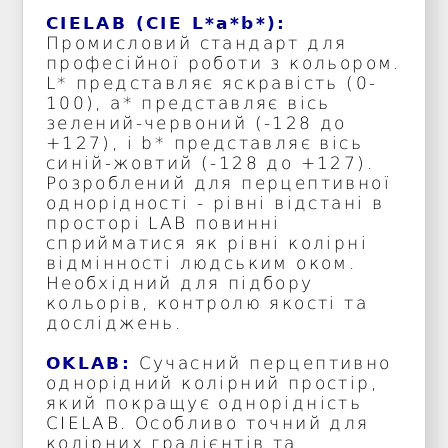
CIELAB (CIE L*a*b*):
Промисловий стандарт для
професійної роботи з кольором.
L* представляє яскравість (0-
100), a* представляє вісь
зелений-червоний (-128 до
+127), і b* представляє вісь
синій-жовтий (-128 до +127).
Розроблений для перцептивної
однорідності - рівні відстані в
просторі LAB повинні
сприйматися як рівні колірні
відмінності людським оком.
Необхідний для підбору
кольорів, контролю якості та
досліджень.
OKLAB:
Сучасний перцептивно
однорідний колірний простір,
який покращує однорідність
CIELAB. Особливо точний для
колірних градієнтів та