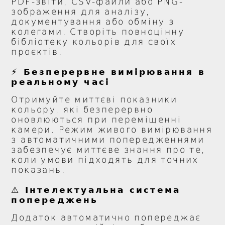
PDF-звіти, CSV-файли або PNG-
зображення для аналізу,
документування або обміну з
колегами. Створіть повноцінну
бібліотеку кольорів для своїх
проєктів.
⚡ Безперервне вимірювання в
реальному часі
Отримуйте миттєві показники
кольору, які безперервно
оновлюються при переміщенні
камери. Режим живого вимірювання
з автоматичними попередженнями
забезпечує миттєве знання про те,
коли умови підходять для точних
показань.
⚠️ Інтелектуальна система
попереджень
Додаток автоматично попереджає