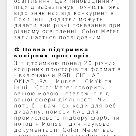
освітлення. Цей інноваційний
підхід забезпечує точність, яка
відрізняє нас від конкурентів.
Поки інші додатки можуть
давати вам різні показання при
різному освітленні, Color Meter
залишається послідовним.
🎨 Повна підтримка
колірних просторів
З підтримкою понад 20 різних
колірних просторів та форматів
- включаючи RGB, CIE LAB,
OKLAB, RAL, Munsell, CMYK та
інші - Color Meter говорить
вашою мовою незалежно від
вашої сфери діяльності. Чи
потрібні вам hex-коди для веб-
дизайну, номери RAL для
промислового підбору фарб, чи
нотація Munsell для наукової
документації, Color Meter вас
забезпечить. Не потрібні кілька