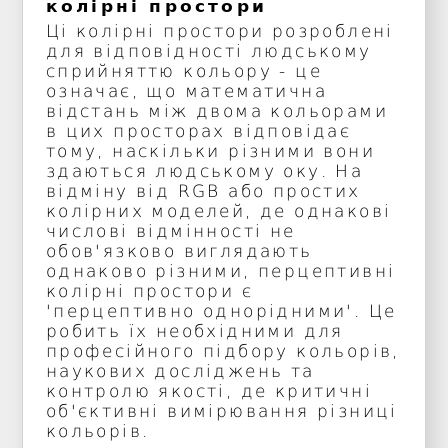
колірні простори
Ці колірні простори розроблені
для відповідності людському
сприйняттю кольору - це
означає, що математична
відстань між двома кольорами
в цих просторах відповідає
тому, наскільки різними вони
здаються людському оку. На
відміну від RGB або простих
колірних моделей, де однакові
числові відмінності не
обов'язково виглядають
однаково різними, перцептивні
колірні простори є
'перцептивно однорідними'. Це
робить їх необхідними для
професійного підбору кольорів,
наукових досліджень та
контролю якості, де критичні
об'єктивні вимірювання різниці
кольорів.