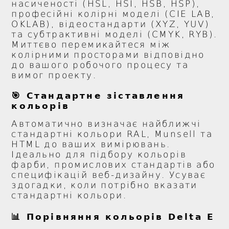
насиченості (HSL, HSI, HSB, HSP),
професійні колірні моделі (CIE LAB,
OKLAB), відеостандарти (XYZ, YUV)
та субтрактивні моделі (CMYK, RYB).
Миттєво перемикайтеся між
колірними просторами відповідно
до вашого робочого процесу та
вимог проекту.
🎯 Стандартне зіставлення
кольорів
Автоматично визначає найближчі
стандартні кольори RAL, Munsell та
HTML до ваших вимірювань.
Ідеально для підбору кольорів
фарби, промислових стандартів або
специфікацій веб-дизайну. Усуває
здогадки, коли потрібно вказати
стандартні кольори.
📊 Порівняння кольорів Delta E