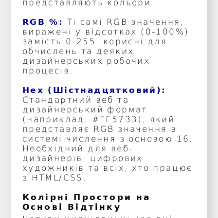
представляють кольори.
RGB %:
Ті самі RGB значення,
виражені у відсотках (0-100%)
замість 0-255, корисні для
обчислень та деяких
дизайнерських робочих
процесів.
Hex (Шістнадцятковий):
Стандартний веб та
дизайнерський формат
(наприклад, #FF5733), який
представляє RGB значення в
системі числення з основою 16.
Необхідний для веб-
дизайнерів, цифрових
художників та всіх, хто працює
з HTML/CSS.
Колірні Простори на
Основі Відтінку