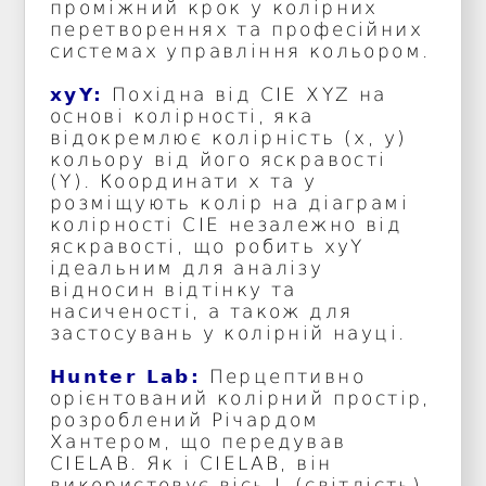
проміжний крок у колірних
перетвореннях та професійних
системах управління кольором.
xyY:
Похідна від CIE XYZ на
основі колірності, яка
відокремлює колірність (x, y)
кольору від його яскравості
(Y). Координати x та y
розміщують колір на діаграмі
колірності CIE незалежно від
яскравості, що робить xyY
ідеальним для аналізу
відносин відтінку та
насиченості, а також для
застосувань у колірній науці.
Hunter Lab:
Перцептивно
орієнтований колірний простір,
розроблений Річардом
Хантером, що передував
CIELAB. Як і CIELAB, він
використовує вісь L (світлість),