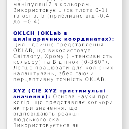
маніпуляцій з кольором.
Використовує L (світлота 0-1)
та осі a, b (приблизно від -0.4
до +0.4).
OKLCH (OKLab в
циліндричних координатах):
Циліндричне представлення
OKLAB, що використовує
Світлоту, Хрому (інтенсивність
кольору) та Відтінок (0-360°).
Легше працювати для колірних
налаштувань, зберігаючи
перцептивну точність OKLAB.
XYZ (CIE XYZ тристимульні
значення):
Основа науки про
колір, що представляє кольори
як три значення, що
відповідають реакції
людського ока.
Використовується як