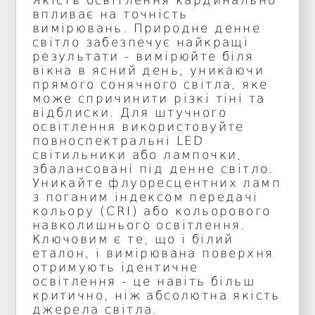
Якість освітлення кардинально
впливає на точність
вимірювань. Природне денне
світло забезпечує найкращі
результати - вимірюйте біля
вікна в ясний день, уникаючи
прямого сонячного світла, яке
може спричинити різкі тіні та
відблиски. Для штучного
освітлення використовуйте
повноспектральні LED
світильники або лампочки,
збалансовані під денне світло.
Уникайте флуоресцентних ламп
з поганим індексом передачі
кольору (CRI) або кольорового
навколишнього освітлення.
Ключовим є те, що і білий
еталон, і вимірювана поверхня
отримують ідентичне
освітлення - це навіть більш
критично, ніж абсолютна якість
джерела світла.