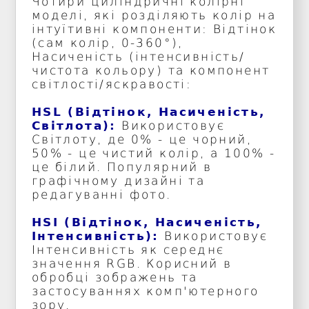
Чотири циліндричні колірні
моделі, які розділяють колір на
інтуїтивні компоненти: Відтінок
(сам колір, 0-360°),
Насиченість (інтенсивність/
чистота кольору) та компонент
світлості/яскравості:
HSL (Відтінок, Насиченість,
Світлота):
Використовує
Світлоту, де 0% - це чорний,
50% - це чистий колір, а 100% -
це білий. Популярний в
графічному дизайні та
редагуванні фото.
HSI (Відтінок, Насиченість,
Інтенсивність):
Використовує
Інтенсивність як середнє
значення RGB. Корисний в
обробці зображень та
застосуваннях комп'ютерного
зору.