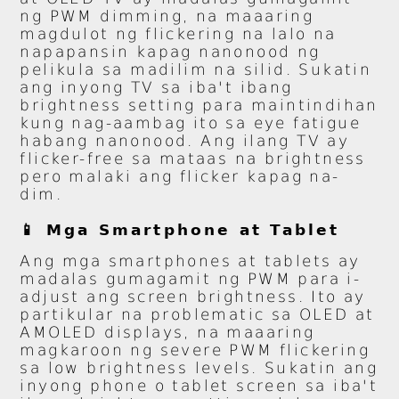
ng PWM dimming, na maaaring
magdulot ng flickering na lalo na
napapansin kapag nanonood ng
pelikula sa madilim na silid. Sukatin
ang inyong TV sa iba't ibang
brightness setting para maintindihan
kung nag-aambag ito sa eye fatigue
habang nanonood. Ang ilang TV ay
flicker-free sa mataas na brightness
pero malaki ang flicker kapag na-
dim.
📱 Mga Smartphone at Tablet
Ang mga smartphones at tablets ay
madalas gumagamit ng PWM para i-
adjust ang screen brightness. Ito ay
partikular na problematic sa OLED at
AMOLED displays, na maaaring
magkaroon ng severe PWM flickering
sa low brightness levels. Sukatin ang
inyong phone o tablet screen sa iba't