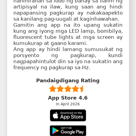
naninirahan sa loob ng bahay sa ilalim ng
artipisyal na ilaw, kung saan ang hindi
napapansing pagkurap ay nakakaapekto
sa kanilang pag-uugali at kaginhawahan.
Gamitin ang app na ito upang sukatin
kung ang iyong mga LED lamp, bombilya,
fluorescent tube lights at mga screen ay
kumukurap at gaano karami.
Ang app ay hindi lamang sumusukat ng
porsyento ng pagkurap, kundi
nagpapahintulot din sa iyo na sukatin ang
frequency ng pagkurap sa Hz.
Pandaigdigang Rating
App Store 4.6
In April 2026