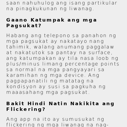
saan nahuhulog ang isang partikular
na pinagkukunan ng liwanag.
Gaano Katumpak ang mga
Pagsukat?
Habang ang telepono sa panahon ng
mga pagsukat ay nakatayo nang
tahimik, walang anumang paggalaw
at nakatutok sa pantay na surface,
ang katumpakan ay tila nasa loob ng
plus/minus limang percentage points
sa normal na mga pangyayari sa
karamihan ng mga device. Ang
pagpapanatili ng matatag na
kondisyon ay susi sa pagkuha ng
maaasahang mga pagsukat.
Bakit Hindi Natin Nakikita ang
Flickering?
Ang app na ito ay sumusukat ng
flickering ng mga liwanag na nag-