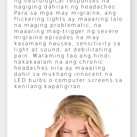
ng neurological responses na
nagiging dahilan ng headaches.
Para sa mga may migraine, ang
flickering lights ay maaaring lalo
na maging problematic, na
maaaring mag-trigger ng severe
migraine episodes na may
kasamang nausea, sensitivity sa
light at sound, at debilitating
pain. Maraming tao ang hindi
nakakaalam na ang chronic
headaches nila ay maaaring
dahil sa mukhang innocent na
LED bulbs o computer screens sa
kanilang kapaligiran.