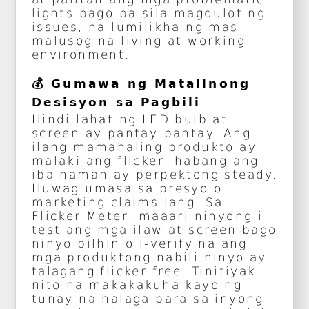
lights bago pa sila magdulot ng
issues, na lumilikha ng mas
malusog na living at working
environment.
💰 Gumawa ng Matalinong
Desisyon sa Pagbili
Hindi lahat ng LED bulb at
screen ay pantay-pantay. Ang
ilang mamahaling produkto ay
malaki ang flicker, habang ang
iba naman ay perpektong steady.
Huwag umasa sa presyo o
marketing claims lang. Sa
Flicker Meter, maaari ninyong i-
test ang mga ilaw at screen bago
ninyo bilhin o i-verify na ang
mga produktong nabili ninyo ay
talagang flicker-free. Tinitiyak
nito na makakakuha kayo ng
tunay na halaga para sa inyong