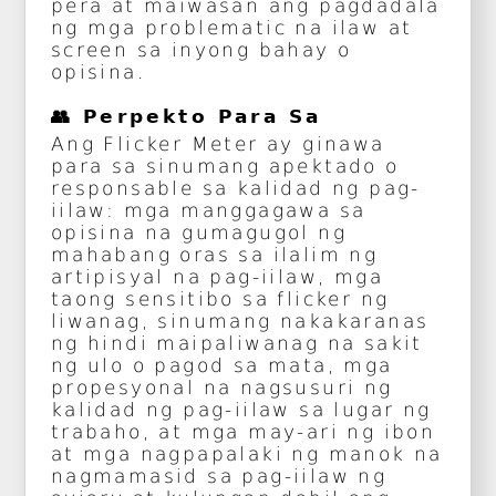
pera at maiwasan ang pagdadala
ng mga problematic na ilaw at
screen sa inyong bahay o
opisina.
👥 Perpekto Para Sa
Ang Flicker Meter ay ginawa
para sa sinumang apektado o
responsable sa kalidad ng pag-
iilaw: mga manggagawa sa
opisina na gumagugol ng
mahabang oras sa ilalim ng
artipisyal na pag-iilaw, mga
taong sensitibo sa flicker ng
liwanag, sinumang nakakaranas
ng hindi maipaliwanag na sakit
ng ulo o pagod sa mata, mga
propesyonal na nagsusuri ng
kalidad ng pag-iilaw sa lugar ng
trabaho, at mga may-ari ng ibon
at mga nagpapalaki ng manok na
nagmamasid sa pag-iilaw ng