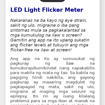
LED Light Flicker Meter
Nakaranas na ba kayo ng eye strain,
sakit ng ulo, migraine o iba pang
sintomas mula sa pagkakalantad sa
mga kumukulog na ilaw o screen?
Gamitin ang app na ito upang sukatin
ang flicker levels at tukuyin ang mga
flicker-free na ilaw at screen!
Ang app na ito ay sumusukat ng
pagkurap ng ilaw na
kumukurap/kumikindat nang napakabilis
para makita ng mata ng tao. Sa kabila ng
pagiging hindi nakikita, ang gayong
pagkurap ay maaaring magdulot ng
pagkapagod ng mata, sakit ng ulo,
migraine at maging mga seizure ng
epilepsy. Ito rin ay isang kilalang
problema para sa mga ibon at manok na