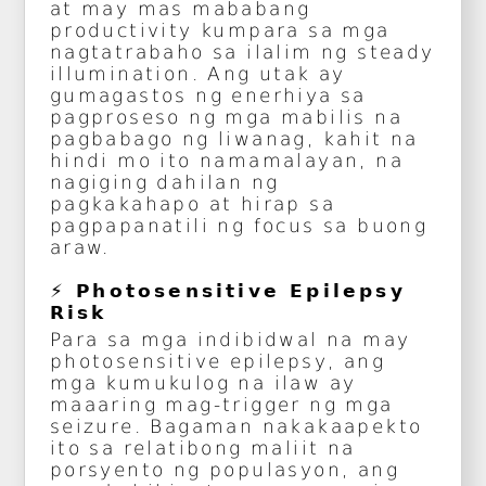
at may mas mababang
productivity kumpara sa mga
nagtatrabaho sa ilalim ng steady
illumination. Ang utak ay
gumagastos ng enerhiya sa
pagproseso ng mga mabilis na
pagbabago ng liwanag, kahit na
hindi mo ito namamalayan, na
nagiging dahilan ng
pagkakahapo at hirap sa
pagpapanatili ng focus sa buong
araw.
⚡ Photosensitive Epilepsy
Risk
Para sa mga indibidwal na may
photosensitive epilepsy, ang
mga kumukulog na ilaw ay
maaaring mag-trigger ng mga
seizure. Bagaman nakakaapekto
ito sa relatibong maliit na
porsyento ng populasyon, ang