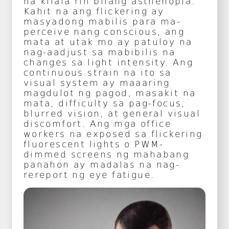
na kilala rin bilang asthenopia.
Kahit na ang flickering ay
masyadong mabilis para ma-
perceive nang conscious, ang
mata at utak mo ay patuloy na
nag-aadjust sa mabibilis na
changes sa light intensity. Ang
continuous strain na ito sa
visual system ay maaaring
magdulot ng pagod, masakit na
mata, difficulty sa pag-focus,
blurred vision, at general visual
discomfort. Ang mga office
workers na exposed sa flickering
fluorescent lights o PWM-
dimmed screens ng mahabang
panahon ay madalas na nag-
rereport ng eye fatigue.