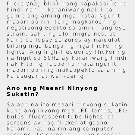
flicker/nag-blink nang napakabilis na
hindi namin karaniwang nakikita
gamit ang aming mga mata. Ngunit
maaari pa rin itong magkaroon ng
negatibong epekto sa amin - ang eye
strain, sakit ng ulo, migraines, at
kahit epilepsy seizures ay naiuulat
bilang mga bunga ng mga flickering
lights. Ang high-frequency flickering
na higit sa 60Hz ay karaniwang hindi
nakikita ng hubad na mata ngunit
maaari pa ring makaapekto sa aming
kalusugan at well-being.
Ano ang Maaari Ninyong
Sukatin?
Sa app na ito maaari ninyong sukatin
kung ang inyong mga LED lamps, LED
bulbs, fluorescent tube lights, at
screens ay nag-flicker at gaano
karami. Pati na rin ang computer
screens, TV screens, phone screens,