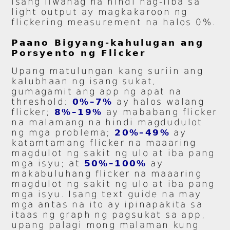
isang liwanag na hindi nag-iiba sa
light output ay magkakaroon ng
flickering measurement na halos 0%.
Paano Bigyang-kahulugan ang
Porsyento ng Flicker
Upang matulungan kang suriin ang
kalubhaan ng isang sukat,
gumagamit ang app ng apat na
threshold:
0%–7%
ay halos walang
flicker;
8%–19%
ay mababang flicker
na malamang na hindi magdudulot
ng mga problema;
20%–49%
ay
katamtamang flicker na maaaring
magdulot ng sakit ng ulo at iba pang
mga isyu; at
50%–100%
ay
makabuluhang flicker na maaaring
magdulot ng sakit ng ulo at iba pang
mga isyu. Isang text guide na may
mga antas na ito ay ipinapakita sa
itaas ng graph ng pagsukat sa app,
upang palagi mong malaman kung