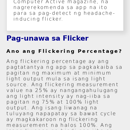
Computer Active magazine, na
nagrerekomenda sa app na ito
para sa pag-detect ng headache-
inducing flicker.
Pag-unawa sa Flicker
Ano ang Flickering Percentage?
Ang flickering percentage ay ang
pagtatantya ng app sa pagkakaiba sa
pagitan ng maximum at minimum
light output mula sa isang light
source. Ang flickering measurement
value na 25% ay nangangahulugang
ang light intensity ay nag-iiba sa
pagitan ng 75% at 100% light
output. Ang isang liwanag na
tuluyang napapatay sa bawat cycle
ay magkakaroon ng flickering
measurement na halos 100%. Ang