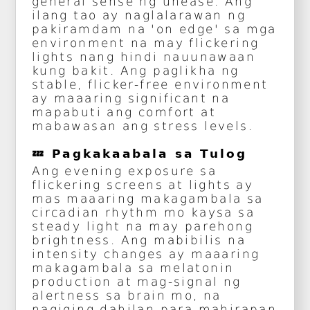
general sense ng unease. Ang
ilang tao ay naglalarawan ng
pakiramdam na 'on edge' sa mga
environment na may flickering
lights nang hindi nauunawaan
kung bakit. Ang paglikha ng
stable, flicker-free environment
ay maaaring significant na
mapabuti ang comfort at
mabawasan ang stress levels.
💤 Pagkakaabala sa Tulog
Ang evening exposure sa
flickering screens at lights ay
mas maaaring makagambala sa
circadian rhythm mo kaysa sa
steady light na may parehong
brightness. Ang mabibilis na
intensity changes ay maaaring
makagambala sa melatonin
production at mag-signal ng
alertness sa brain mo, na
nagiging dahilan para mahirapan