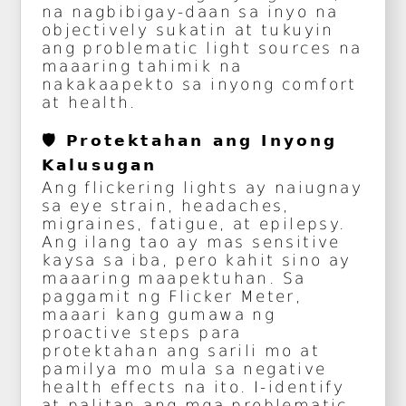
na nagbibigay-daan sa inyo na
objectively sukatin at tukuyin
ang problematic light sources na
maaaring tahimik na
nakakaapekto sa inyong comfort
at health.
🛡️ Protektahan ang Inyong
Kalusugan
Ang flickering lights ay naiugnay
sa eye strain, headaches,
migraines, fatigue, at epilepsy.
Ang ilang tao ay mas sensitive
kaysa sa iba, pero kahit sino ay
maaaring maapektuhan. Sa
paggamit ng Flicker Meter,
maaari kang gumawa ng
proactive steps para
protektahan ang sarili mo at
pamilya mo mula sa negative
health effects na ito. I-identify
at palitan ang mga problematic