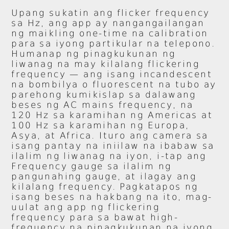
Upang sukatin ang flicker frequency
sa Hz, ang app ay nangangailangan
ng maikling one-time na calibration
para sa iyong partikular na telepono.
Humanap ng pinagkukunan ng
liwanag na may kilalang flickering
frequency — ang isang incandescent
na bombilya o fluorescent na tubo ay
parehong kumikislap sa dalawang
beses ng AC mains frequency, na
120 Hz sa karamihan ng Americas at
100 Hz sa karamihan ng Europa,
Asya, at Africa. Ituro ang camera sa
isang pantay na iniilaw na ibabaw sa
ilalim ng liwanag na iyon, i-tap ang
Frequency gauge sa ilalim ng
pangunahing gauge, at ilagay ang
kilalang frequency. Pagkatapos ng
isang beses na hakbang na ito, mag-
uulat ang app ng flickering
frequency para sa bawat high-
frequency na pinagkukunan na iyong