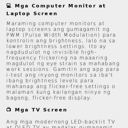
💻 Mga Computer Monitor at
Laptop Screen
Maraming computer monitors at
laptop screens ang gumagamit ng
PWM (Pulse Width Modulation) para
kontrolin ang brightness, lalo na sa
lower brightness settings. Ito ay
nagdudulot ng invisible high-
frequency flickering na maaaring
magdulot ng eye strain sa mahabang
work sessions. Gamitin ang app para
i-test ang inyong monitors sa iba't
ibang brightness levels para
mahanap ang flicker-free settings o
malaman kung kailangan ninyo ng
bagong, flicker-free display.
📺 Mga TV Screen
Ang mga modernong LED-backlit TV
at OLED TV ay madalas gumagamit