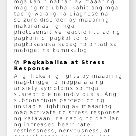
mga kahihinatnan ay maaaring
maging malubha. Kahit ang mga
taong walang na-diagnose na
seizure disorder ay maaaring
makaranas ng mga
photosensitive reaction tulad ng
pagkahilo, pagkalito, o
pagkakasuka kapag nalantad sa
mabigat na kumukulog.
😟 Pagkabalisa at Stress
Response
Ang flickering lights ay maaaring
mag-trigger o magpalala ng
anxiety symptoms sa mga
susceptible na individuals. Ang
subconscious perception ng
unstable lighting ay maaaring
mag-activate ng stress response
ng katawan, na nagiging dahilan
ng increased heart rate,
restlessness, nervousness, at