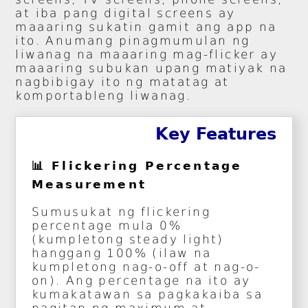
at iba pang digital screens ay
maaaring sukatin gamit ang app na
ito. Anumang pinagmumulan ng
liwanag na maaaring mag-flicker ay
maaaring subukan upang matiyak na
nagbibigay ito ng matatag at
komportableng liwanag.
Key Features
📊 Flickering Percentage
Measurement
Sumusukat ng flickering
percentage mula 0%
(kumpletong steady light)
hanggang 100% (ilaw na
kumpletong nag-o-off at nag-o-
on). Ang percentage na ito ay
kumakatawan sa pagkakaiba sa