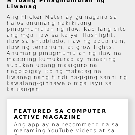
🚨 Ibang Pinagmumulan ng
Liwanag
Ang Flicker Meter ay gumagana sa
halos anumang nakikitang
pinagmumulan ng ilaw. Kabilang dito
ang mga ilaw sa kalye, flashlight,
ilaw sa entablado, ilaw ng aquarium,
ilaw ng terrarium, at grow lights.
Anumang pinagmumulan ng ilaw na
maaaring kumukurap ay maaaring
subukan upang masiguro na
nagbibigay ito ng matatag na
liwanag nang hindi nagiging sanhi ng
kawalang-ginhawa o mga isyu sa
kalusugan.
FEATURED SA COMPUTER
ACTIVE MAGAZINE
Ang app ay na-recommend na sa
maraming YouTube videos at sa