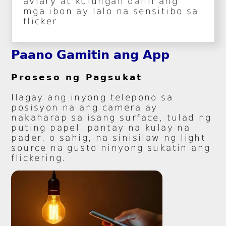
aviary at kulungan dahil ang
mga ibon ay lalo na sensitibo sa
flicker.
Paano Gamitin ang App
Proseso ng Pagsukat
Ilagay ang inyong telepono sa
posisyon na ang camera ay
nakaharap sa isang surface, tulad ng
puting papel, pantay na kulay na
pader, o sahig, na sinisilaw ng light
source na gusto ninyong sukatin ang
flickering.