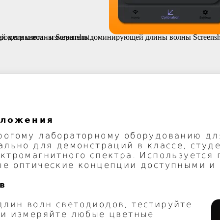
иложения
рогому лабораторному оборудованию д
ально для демонстраций в классе, студ
ектромагнитного спектра. Используется
ые оптические концепции доступными и
в
лин волн светодиодов, тестируйте
ли измеряйте любые цветные