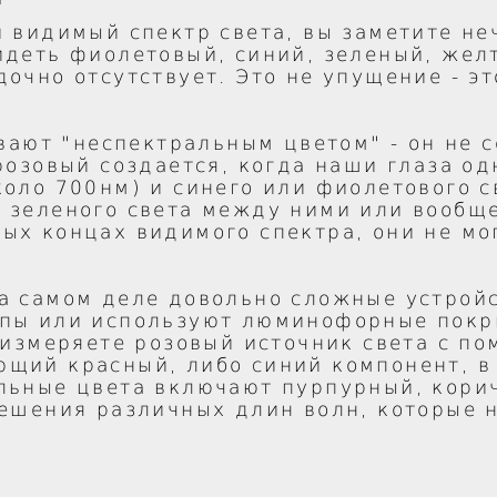
и видимый спектр света, вы заметите не
идеть фиолетовый, синий, зеленый, жел
дочно отсутствует. Это не упущение - э
ывают "неспектральным цветом" - он не 
 розовый создается, когда наши глаза 
коло 700нм) и синего или фиолетового с
 зеленого света между ними или вообще
ых концах видимого спектра, они не мо
а самом деле довольно сложные устройс
ипы или используют люминофорные покр
ы измеряете розовый источник света с п
щий красный, либо синий компонент, в 
льные цвета включают пурпурный, кори
мешения различных длин волн, которые 