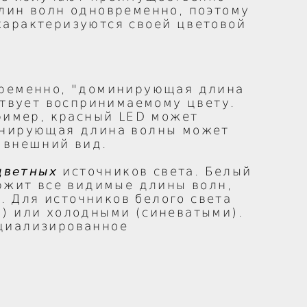
лин волн одновременно, поэтому
характеризуются своей цветовой
временно, "доминирующая длина
ствует воспринимаемому цвету.
пример, красный LED может
минирующая длина волны может
 внешний вид.
цветных
источников света. Белый
ержит все видимые длины волн,
 Для источников белого света
) или холодными (синеватыми).
ециализированное