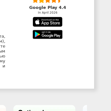
Google Play 4.4
In April 2026
а,
),
ьте
ым
тью
му
 и