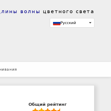
длины волны
цветного света
Русский
чивания
Общий рейтинг