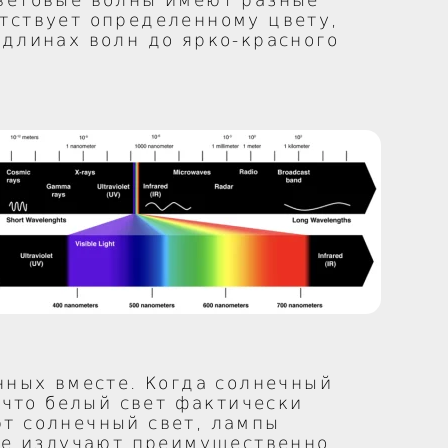
световые волны имеют разные
тствует определенному цвету,
 длинах волн до ярко-красного
нных вместе. Когда солнечный
 что белый свет фактически
ют солнечный свет, лампы
рые излучают преимущественно