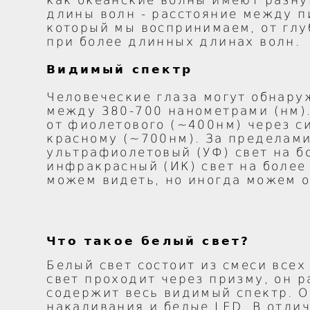
как океанские волны имеют разну
длины волн - расстояние между п
который мы воспринимаем, от глу
при более длинных длинах волн.
Видимый спектр
Человеческие глаза могут обнару
между 380-700 нанометрами (нм).
от фиолетового (~400нм) через с
красному (~700нм). За пределами
ультрафиолетовый (УФ) свет на б
инфракрасный (ИК) свет на более
можем видеть, но иногда можем о
Что такое белый свет?
Белый свет состоит из смеси все
свет проходит через призму, он р
содержит весь видимый спектр. О
накаливания и белые LED. В отли