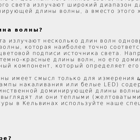
ого света излучают широкий диапазон д
ирующей длины волны, а вместо этого 
ина волны?
ета излучают несколько длин волн одно
 волны, которая наиболее точно соответ
 цветовой подписи источника света. На
 темно-красные длины волн, но его до
ный компонент, который определяет его
ны имеет смысл только для измерения
 лампы накаливания или белые LED) сод
динственной доминирующей длины волны.
 выглядят ли они теплыми (желтоватыми
туры в Кельвинах используйте наше сп
ре?