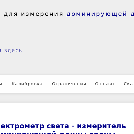
а
для измерения
доминирующей 
я здесь
и
Калибровка
Ограничения
Отзывы
Ска
ектрометр света - измеритель