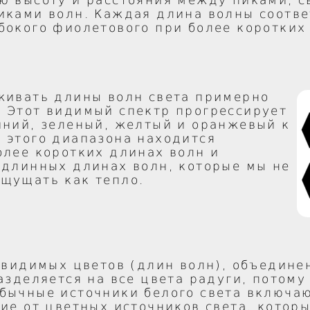
ю высоту и расстояния между пиками, 
иками волн. Каждая длина волны соотве
бокого фиолетового при более коротких
живать длины волн света примерно
 Этот видимый спектр прогрессирует
иний, зеленый, желтый и оранжевый к
 этого диапазона находится
олее коротких длинах волн и
 длинных длинах волн, которые мы не
щущать как тепло.
х видимых цветов (длин волн), объедине
азделяется на все цвета радуги, потому
бычные источники белого света включа
чие от цветных источников света, кото