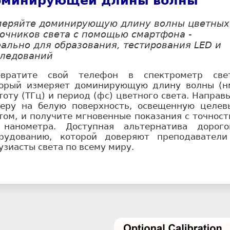
оминирующей длины волны
меряйте доминирующую длину волны цветных
очников света с помощью смартфона -
ально для образования, тестирования LED и
следований
евратите свой телефон в спектрометр свет
орый измеряет доминирующую длину волны (нм
тоту (ТГц) и период (фс) цветного света. Направ
еру на белую поверхность, освещенную целев
том, и получите мгновенные показания с точнос
 нанометра. Доступная альтернатива дорого
орудованию, которой доверяют преподаватели
узиасты света по всему миру.