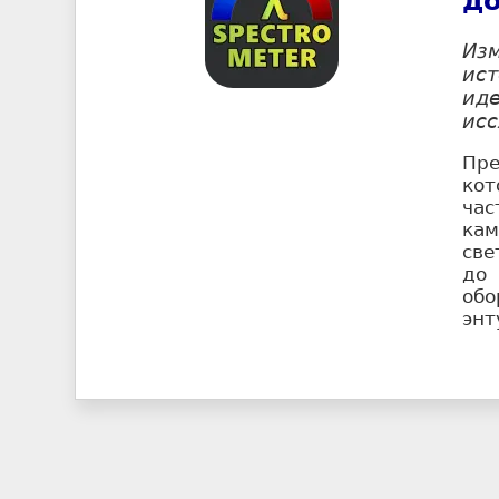
д
Из
ист
иде
ис
Пр
кот
час
кам
све
до
об
энт