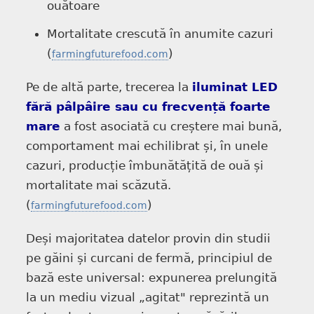
ouătoare
Mortalitate crescută în anumite cazuri
(
)
farmingfuturefood.com
Pe de altă parte, trecerea la
iluminat LED
fără pâlpâire sau cu frecvență foarte
mare
a fost asociată cu creștere mai bună,
comportament mai echilibrat și, în unele
cazuri, producție îmbunătățită de ouă și
mortalitate mai scăzută.
(
)
farmingfuturefood.com
Deși majoritatea datelor provin din studii
pe găini și curcani de fermă, principiul de
bază este universal: expunerea prelungită
la un mediu vizual „agitat" reprezintă un