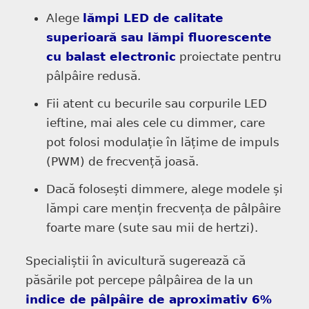
Alege
lămpi LED de calitate
superioară sau lămpi fluorescente
cu balast electronic
proiectate pentru
pâlpâire redusă.
Fii atent cu becurile sau corpurile LED
ieftine, mai ales cele cu dimmer, care
pot folosi modulație în lățime de impuls
(PWM) de frecvență joasă.
Dacă folosești dimmere, alege modele și
lămpi care mențin frecvența de pâlpâire
foarte mare (sute sau mii de hertzi).
Specialiștii în avicultură sugerează că
păsările pot percepe pâlpâirea de la un
indice de pâlpâire de aproximativ 6%