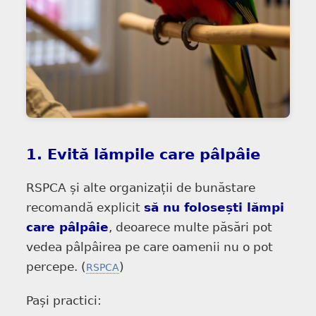
1. Evită lămpile care pâlpâie
RSPCA și alte organizații de bunăstare
recomandă explicit
să nu folosești lămpi
care pâlpâie
, deoarece multe păsări pot
vedea pâlpâirea pe care oamenii nu o pot
percepe. (
)
RSPCA
Pași practici: