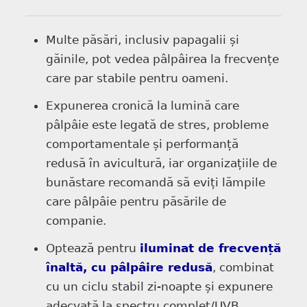
Multe păsări, inclusiv papagalii și
găinile, pot vedea pâlpâirea la frecvențe
care par stabile pentru oameni.
Expunerea cronică la lumină care
pâlpâie este legată de stres, probleme
comportamentale și performanță
redusă în avicultură, iar organizațiile de
bunăstare recomandă să eviți lămpile
care pâlpâie pentru păsările de
companie.
Optează pentru
iluminat de frecvență
înaltă, cu pâlpâire redusă
, combinat
cu un ciclu stabil zi-noapte și expunere
adecvată la spectru complet/UVB.