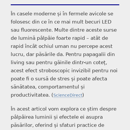
În casele moderne și în fermele avicole se
folosesc din ce în ce mai mult becuri LED
sau fluorescente. Multe dintre aceste surse
de lumină pâlpâie foarte rapid – atât de
rapid încât ochiul uman nu percepe acest
lucru, dar păsările da. Pentru papagalii din
living sau pentru găinile dintr-un coteț,
acest efect stroboscopic invizibil pentru noi
poate fi o sursă de stres și poate afecta
sănătatea, comportamentul și
productivitatea. (
)
ScienceDirect
În acest articol vom explora ce știm despre
pâlpâirea luminii și efectele ei asupra
păsărilor, oferind și sfaturi practice de