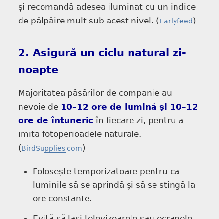
și recomandă adesea iluminat cu un indice
de pâlpâire mult sub acest nivel. (
)
Earlyfeed
2. Asigură un ciclu natural zi-
noapte
Majoritatea păsărilor de companie au
nevoie de
10–12 ore de lumină și 10–12
ore de întuneric
în fiecare zi, pentru a
imita fotoperioadele naturale.
(
)
BirdSupplies.com
Folosește temporizatoare pentru ca
luminile să se aprindă și să se stingă la
ore constante.
Evită să lași televizoarele sau ecranele