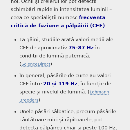
noi. Ochii și creierul lor pot detecta
schimbări rapide în intensitatea luminii –
ceea ce specialiștii numesc
frecvența
critică de fuziune a pâlpâirii (CFF)
.
La găini, studiile arată valori medii ale
CFF de aproximativ
75–87 Hz
în
condiții de lumină puternică.
(
)
ScienceDirect
În general, păsările de curte au valori
CFF între
20 și 119 Hz
, în funcție de
specie și nivelul de lumină. (
Lohmann
)
Breeders
Unele păsări sălbatice, precum păsările
cântătoare mici și răpitoarele, pot
detecta pâlpâirea chiar și peste 100 Hz,