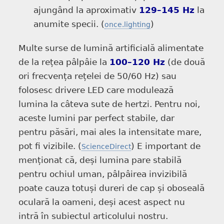
ajungând la aproximativ
129–145 Hz
la
anumite specii. (
)
once.lighting
Multe surse de lumină artificială alimentate
de la rețea pâlpâie la
100–120 Hz
(de două
ori frecvența rețelei de 50/60 Hz) sau
folosesc drivere LED care modulează
lumina la câteva sute de hertzi. Pentru noi,
aceste lumini par perfect stabile, dar
pentru păsări, mai ales la intensitate mare,
pot fi vizibile. (
) E important de
ScienceDirect
menționat că, deși lumina pare stabilă
pentru ochiul uman, pâlpâirea invizibilă
poate cauza totuși dureri de cap și oboseală
oculară la oameni, deși acest aspect nu
intră în subiectul articolului nostru.