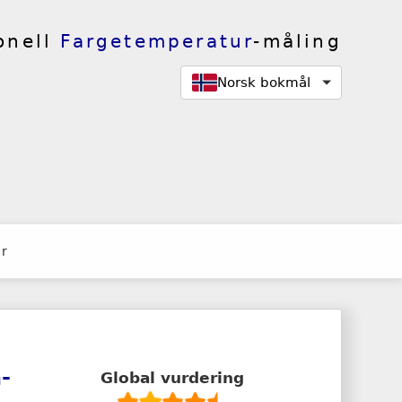
onell
Fargetemperatur
-måling
Norsk bokmål
er
-
Global vurdering