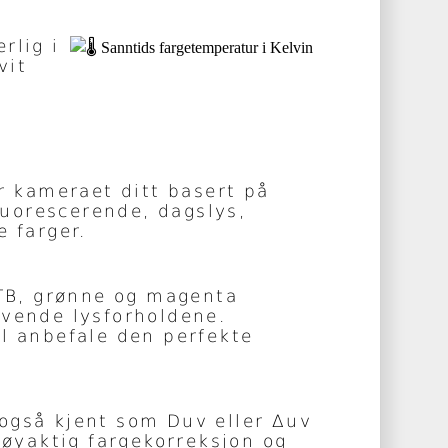
rlig i
vit
r kameraet ditt basert på
luorescerende, dagslys,
e farger.
CTB, grønne og magenta
givende lysforholdene.
il anbefale den perfekte
også kjent som Duv eller Δuv
nøyaktig fargekorreksjon og