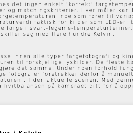
nes det ingen enkelt 'korrekt' fargetempe
er og matchingskriterier. Hver måler kan b
rgetemperaturen, noe som fører til varias
raturverdi faktisk for kilder som LED-er;
de farge i svart-legeme-temperaturtermer.
 skiller seg med flere hundre Kelvin.
esse innen alle typer fargefotografi og k
ren til forskjellige lyskilder. De fleste 
gjøre det samme. Under noen forhold fung
ge fotografer foretrekker derfor å manuelt
aturen til den aktuelle scenen. Med den
nn hvitbalansen på kameraet ditt for å opp
tur i Kelvin