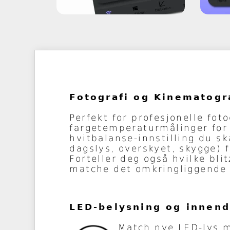
Fotografi og Kinematogr
Perfekt for profesjonelle fot
fargetemperaturmålinger for 
hvitbalanse-innstilling du s
dagslys, overskyet, skygge) f
Forteller deg også hvilke bli
matche det omkringliggende 
LED-belysning og innend
Match nye LED-lys m