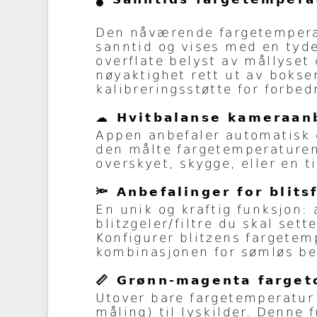
Den nåværende fargetemperat
sanntid og vises med en tyde
overflate belyst av mållyset 
nøyaktighet rett ut av bokse
kalibreringsstøtte for forbed
☁️ Hvitbalanse kameraan
Appen anbefaler automatisk d
den målte fargetemperaturen.
overskyet, skygge, eller en t
🔦 Anbefalinger for blitsf
En unik og kraftig funksjon
blitzgeler/filtre du skal set
Konfigurer blitzens fargetemp
kombinasjonen for sømløs be
📏 Grønn-magenta farget
Utover bare fargetemperatur
måling) til lyskilder. Denne