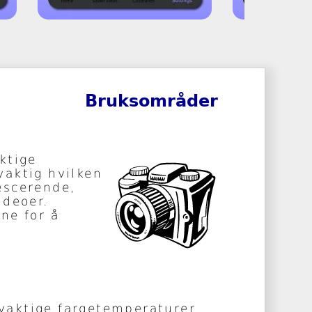
Bruksområder
ktige
yaktig hvilken
escerende,
ideoer.
ne for å
yaktige fargetemperaturer.