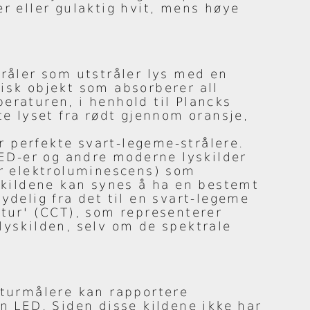
r eller gulaktig hvit, mens høye
tråler som utstråler lys med en
isk objekt som absorberer all
eraturen, i henhold til Plancks
te lyset fra rødt gjennom oransje,
er perfekte svart-legeme-strålere.
ED-er og andre moderne lyskilder
er elektroluminescens) som
e kildene kan synes å ha en bestemt
ydelig fra det til en svart-legeme
atur' (CCT), som representerer
lyskilden, selv om de spektrale
aturmålere kan rapportere
n LED. Siden disse kildene ikke har