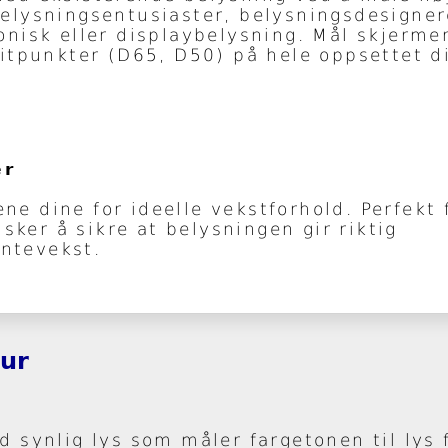
elysningsentusiaster, belysningsdesigner
nisk eller displaybelysning. Mål skjermer
itpunkter (D65, D50) på hele oppsettet di
er
ne dine for ideelle vekstforhold. Perfekt 
ker å sikre at belysningen gir riktig
antevekst.
tur
 synlig lys som måler fargetonen til lys 