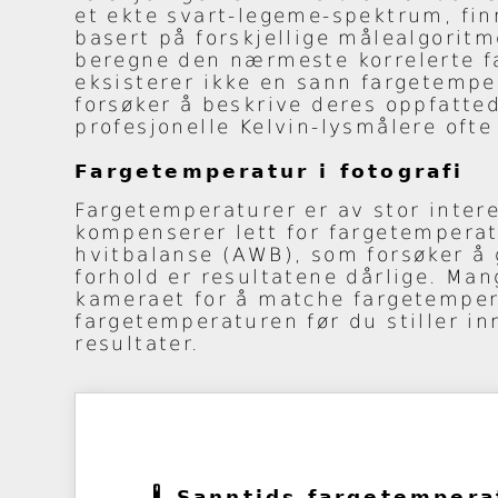
et ekte svart-legeme-spektrum, fin
basert på forskjellige målealgoritm
beregne den nærmeste korrelerte fa
eksisterer ikke en sann fargetempe
forsøker å beskrive deres oppfatte
profesjonelle Kelvin-lysmålere ofte
Fargetemperatur i fotografi
Fargetemperaturer er av stor inter
kompenserer lett for fargetemperatu
hvitbalanse (AWB), som forsøker å 
forhold er resultatene dårlige. Man
kameraet for å matche fargetemper
fargetemperaturen før du stiller i
resultater.
🌡️ Sanntids fargetempera