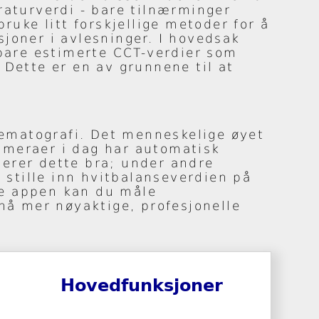
raturverdi - bare tilnærminger
ruke litt forskjellige metoder for å
joner i avlesninger. I hovedsak
 bare estimerte CCT-verdier som
 Dette er en av grunnene til at
inematografi. Det menneskelige øyet
kameraer i dag har automatisk
erer dette bra; under andre
 stille inn hvitbalanseverdien på
ne appen kan du måle
nå mer nøyaktige, profesjonelle
Hovedfunksjoner