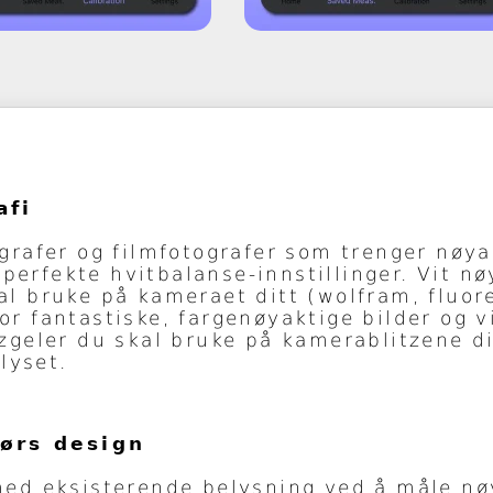
afi
ografer og filmfotografer som trenger nøya
perfekte hvitbalanse-innstillinger. Vit nø
kal bruke på kameraet ditt (wolfram, fluor
or fantastiske, fargenøyaktige bilder og v
tzgeler du skal bruke på kamerablitzene di
lyset.
ørs design
ed eksisterende belysning ved å måle nø