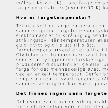
måles i Kelvin (K). Lave fargetemp
fargetemperaturer (over 6000 K) kal
Hva er fargetemperatur?
Teknisk sett er fargetemperaturen 
sammenlignbar fargetone som lyskil
elektromagnetisk stråling og sende
strålingslov. Når temperaturen øker
gult, hvitt og til slutt til blått.
Fargetemperaturverdier er alltid ti
Glødelamper kommer nær svart-lege
sender ut lys gjennom forskjellige
produserer diskontinuerlige eller 
farge for det menneskelige øyet, me
ved en enkelt temperatur. Derfor b
temperaturen til svart-legeme-strå
sammensetningene kan være ganske 
Det finnes ingen sann farget
Det ovennevnte har en viktig prakt
forskjellige Kelvin-verdier for den