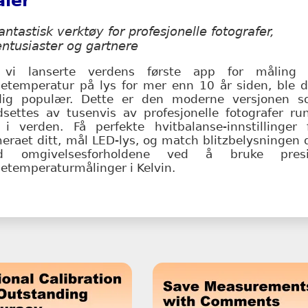
ler
fantastisk verktøy for profesjonelle fotografer,
entusiaster og gartnere
vi lanserte verdens første app for måling 
getemperatur på lys for mer enn 10 år siden, ble 
dig populær. Dette er den moderne versjonen 
dsettes av tusenvis av profesjonelle fotografer ru
i verden. Få perfekte hvitbalanse-innstillinger 
eraet ditt, mål LED-lys, og match blitzbelysningen 
d omgivelsesforholdene ved å bruke presi
getemperaturmålinger i Kelvin.