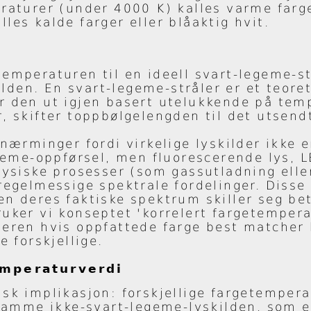
eraturer (under 4000 K) kalles varme farge
les kalde farger eller blåaktig hvit.
temperaturen til en ideell svart-legeme-s
den. En svart-legeme-stråler er et teoret
r den ut igjen basert utelukkende på temp
, skifter toppbølgelengden til det utsend
lnærminger fordi virkelige lyskilder ikke 
me-oppførsel, men fluorescerende lys, L
 fysiske prosesser (som gassutladning ell
uregelmessige spektrale fordelinger. Diss
n deres faktiske spektrum skiller seg bet
ruker vi konseptet 'korrelert fargetemper
leren hvis oppfattede farge best matcher 
forskjellige.
emperaturverdi
isk implikasjon: forskjellige fargetemper
 samme ikke-svart-legeme-lyskilden, som e