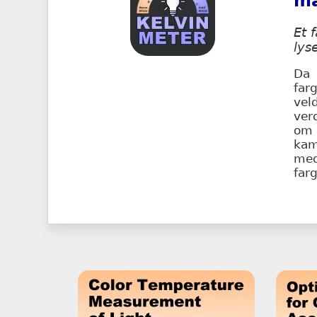
må
Et 
lys
Da 
far
vel
ver
om 
kam
me
far