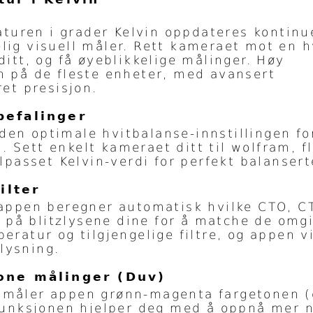
uren i grader Kelvin oppdateres kontinue
lig visuell måler. Rett kameraet mot en h
ditt, og få øyeblikkelige målinger. Høy
n på de fleste enheter, med avansert
ret presisjon.
befalinger
en optimale hvitbalanse-innstillingen fo
 Sett enkelt kameraet ditt til wolfram, f
ilpasset Kelvin-verdi for perfekt balansert
ilter
: appen beregner automatisk hvilke CTO, 
te på blitzlysene dine for å matche de om
eratur og tilgjengelige filtre, og appen v
lysning.
one målinger (Duv)
 måler appen grønn-magenta fargetonen (
 funksjonen hjelper deg med å oppnå mer 