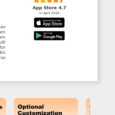
App Store 4.7
In April 2026
av
den
som
ndt
for
din
se